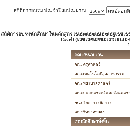
สถิติการอบรม ประจำปีงบประมาณ
สถิติการอบรมนักศึกษาในหลักสูตร เธเธฒเธฃเธเธฃเธฐเธขเธธเธ
Excel) (เธซเธฅเธฑเธเธชเธนเธ•เธ
คณะ/หน่วยงาน
คณะครุศาสตร์
คณะเทคโนโลยีอุตสาหกรรม
คณะพยาบาลศาสตร์
คณะมนุษยศาสตร์และสังคมศาส
คณะวิทยาการจัดการ
คณะวิทยาศาสตร์
รวมนักศึกษาทั้งสิ้น