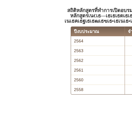
สถิติหลักสูตรที่ทำการเปิดอบร
หลักสูตรเน€เธ—เธเธเธดเธเ
เนเธฅเธฐเธเธฒเธฃเธ•เธเนเธ•เ
ปีงบประมาณ
จ
2564
2563
2562
2561
2560
2558