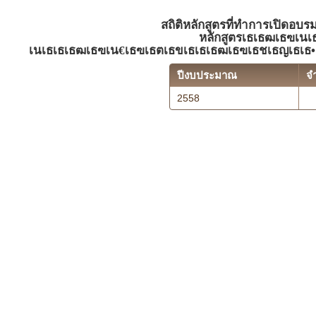
สถิติหลักสูตรที่ทำการเปิดอบร
หลักสูตรเธเธฒเธฃเนเ
เนเธเธเธฒเธฃเน€เธฃเธตเธขเธเธเธฒเธฃเธชเธญเธเธ
ปีงบประมาณ
จ
2558