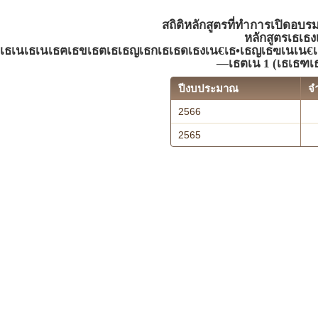
สถิติหลักสูตรที่ทำการเปิดอบร
หลักสูตรเธเ
เธเนเธเนเธฅเธขเธตเธเธญเธกเธเธดเธงเน€เธ•เธญเธฃเนเน
—เธตเน 1 (เธเธฑเ
ปีงบประมาณ
จ
2566
2565