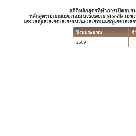
สถิติหลักสูตรที่ทำการเปิดอบร
หลักสูตรเธเธฒเธฃเนเธเนเธเธฒเธ Moodle เ
เธฃเธญเธเธเธดเธเธชเนเน€เธเธทเนเธญเธชเธเธ
ปีงบประมาณ
จ
2559