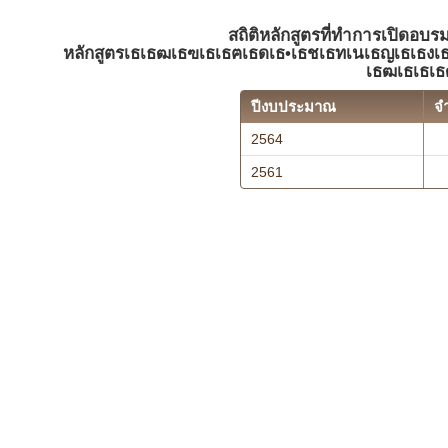
สถิติหลักสูตรที่ทำการเปิดอบร
หลักสูตรเธเธฒเธฃเธเธฅเธดเธ•เธชเธทเนเธญเธเธงเ
เธฒเธเธ
ปีงบประมาณ
จ
2564
2561