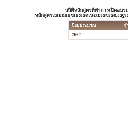
สถิติหลักสูตรที่ทำการเปิดอบร
หลักสูตรเธเธฒเธฃเธงเธดเน€เธเธฃเธฒเธฐเธ
ปีงบประมาณ
จ
2562