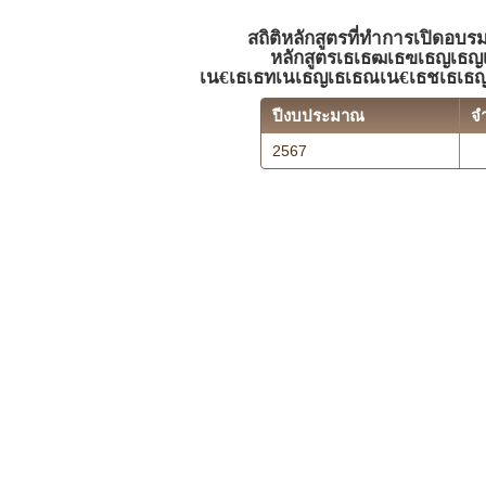
สถิติหลักสูตรที่ทำการเปิดอบร
หลักสูตรเธเธฒเธฃเธญเธญเธ
เน€เธเธทเนเธญเธเธณเน€เธชเธเธญเ
ปีงบประมาณ
จ
2567