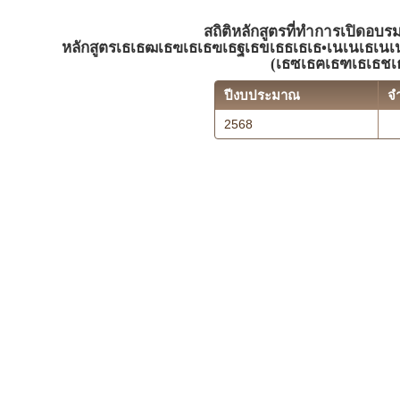
สถิติหลักสูตรที่ทำการเปิดอบร
หลักสูตรเธเธฒเธฃเธเธฃเธฐเธขเธธเธเธ•เนเนเธเนเ
(เธซเธฅเธฑเธเธชเธ
ปีงบประมาณ
จ
2568