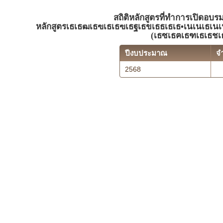
สถิติหลักสูตรที่ทำการเปิดอบร
หลักสูตรเธเธฒเธฃเธเธฃเธฐเธขเธธเธเธ•เนเนเธเน
(เธซเธฅเธฑเธเธชเธ
ปีงบประมาณ
จ
2568