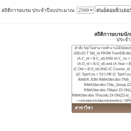
สถิติการอบรม ประจำปีงบประมาณ
สถิติการอบรมนัก
ประจำ
คำสั่ง Sql ไม่สามารถทำงานได้Sele
(SELECT Std_id FROM TrainDB.dbo.
(A.C_id = B.C_id) AND (A.C_no = 
(A.O_id = B.O_id) and (A.Year =
(C.Oid = B.O_id) AND (C.Course_id 
((C.TyprCou = '01') OR (C.TyprCou
INNER JOIN RIMASter.dbo.TNB_S
RIMASter.dbo.TStu_Group Z2
RIMASter.dbo.TMajor Z3 ON(
RIMASter.dbo.TFaculty Z4 ON(Z3.id_f
—เธขเธฒเธจเธฒเธชเธ•เธฃเน ' GROU
สาขาวิชา