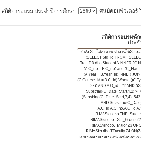
สถิติการอบรม ประจำปีการศึกษา
สถิติการอบรมนัก
ประจำ
คำสั่ง Sql ไม่สามารถทำงานได้Sele
(SELECT Std_id FROM ( SELECT
TrainDB.dbo.Student A INNER JOIN
(A.C_no = B.C_no) and (C_Flag = 
(A.Year = B.Year_id) INNER JOI
(C.Course_id = B.C_id) Where ((C.Typ
28)) AND A.O_id = '1' AND ((
Substring(C_Date_Start,4,2) >='
(Substring(C_Date_Start,7,4)+543
AND Substring(C_Date_
,A.C_id,A.C_no,A.O_id,A
RIMASter.dbo.TNB_Student
RIMASter.dbo.TStu_Group Z2
RIMASter.dbo.TMajor Z3 ON(
RIMASter.dbo.TFaculty Z4 ON(Z3
'เธกเธเธธเธฉเธขเธจเธฒเธชเธ•เธฃเน